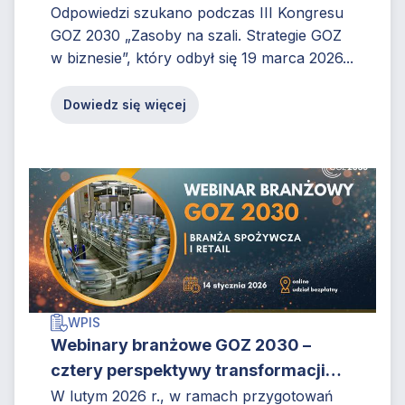
świecie ograniczonych zasobów?
Odpowiedzi szukano podczas III Kongresu
GOZ 2030 „Zasoby na szali. Strategie GOZ
w biznesie”, który odbył się 19 marca 2026...
Dowiedz się więcej
WPIS
Webinary branżowe GOZ 2030 –
cztery perspektywy transformacji
poprzedzające III Kongres GOZ 2030
W lutym 2026 r., w ramach przygotowań