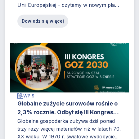
Unii Europejskiej – czytamy w nowym planie
RESourceEU ogłoszonym 3...
Dowiedz się więcej
WPIS
Globalne zużycie surowców rośnie o
2,3% rocznie. Odbył się III Kongres
GOZ!
Globalna gospodarka zużywa dziś ponad
trzy razy więcej materiałów niż w latach 70.
XX wieku. W 1970 r. światowe wydobycie...