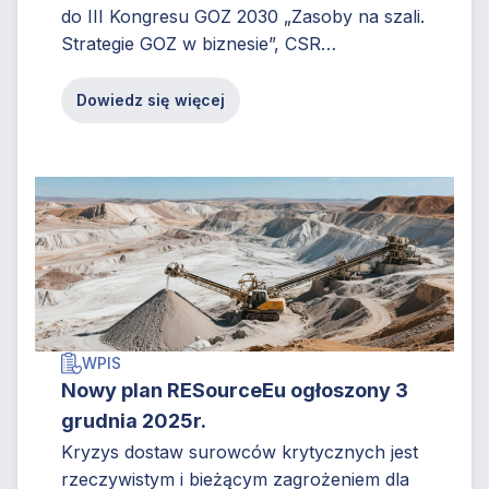
do III Kongresu GOZ 2030 „Zasoby na szali.
Strategie GOZ w biznesie”, CSR
Consulting zorganizowało cykl czterech
webinarów branżowych...
Dowiedz się więcej
WPIS
Nowy plan RESourceEu ogłoszony 3
grudnia 2025r.
Kryzys dostaw surowców krytycznych jest
rzeczywistym i bieżącym zagrożeniem dla