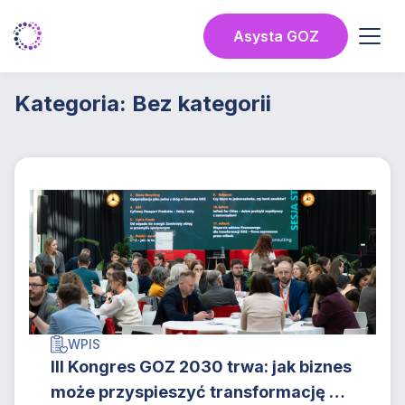
Przejdź
do
Asysta GOZ
Menu
treści
Kategoria:
Bez kategorii
WPIS
III Kongres GOZ 2030 trwa: jak biznes
może przyspieszyć transformację w